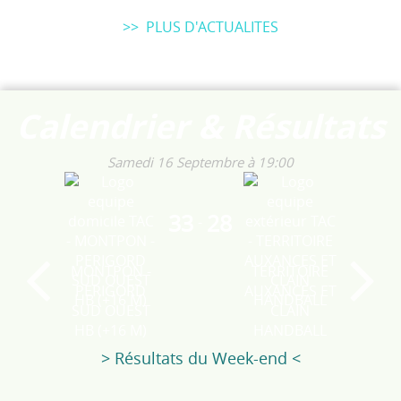
>> PLUS D'ACTUALITES
Calendrier & Résultats
Samedi 16 Septembre
à 19:00
33
28
-
MONTPON -
TERRITOIRE
PERIGORD
AUXANCES ET
SUD OUEST
CLAIN
HB (+16 M)
HANDBALL
> Résultats du Week-end <